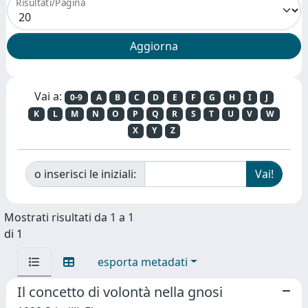
Risultati/Pagina
Vai a:
0-9
A
B
C
D
E
F
G
H
I
J
K
L
M
N
O
P
Q
R
S
T
U
V
W
X
Y
Z
o inserisci le iniziali:
Mostrati risultati da 1 a 1
di 1
esporta metadati
Il concetto di volontà nella gnosi