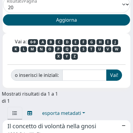
Risultati/Pagina
Vai a:
0-9
A
B
C
D
E
F
G
H
I
J
K
L
M
N
O
P
Q
R
S
T
U
V
W
X
Y
Z
o inserisci le iniziali:
Mostrati risultati da 1 a 1
di 1
esporta metadati
Il concetto di volontà nella gnosi