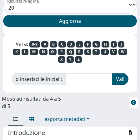
Risultati/Pagina
Vai a:
0-9
A
B
C
D
E
F
G
H
I
J
K
L
M
N
O
P
Q
R
S
T
U
V
W
X
Y
Z
o inserisci le iniziali:
Mostrati risultati da 4 a 5
di 5
esporta metadati
Introduzione