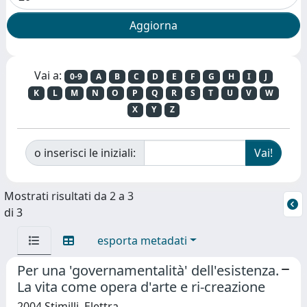
Vai a:
0-9
A
B
C
D
E
F
G
H
I
J
K
L
M
N
O
P
Q
R
S
T
U
V
W
X
Y
Z
o inserisci le iniziali:
Mostrati risultati da 2 a 3
di 3
esporta metadati
Per una 'governamentalità' dell'esistenza.
La vita come opera d'arte e ri-creazione
2004 Stimilli, Elettra