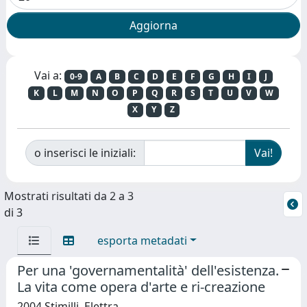
Vai a:
0-9
A
B
C
D
E
F
G
H
I
J
K
L
M
N
O
P
Q
R
S
T
U
V
W
X
Y
Z
o inserisci le iniziali:
Mostrati risultati da 2 a 3
di 3
esporta metadati
Per una 'governamentalità' dell'esistenza.
La vita come opera d'arte e ri-creazione
2004 Stimilli, Elettra