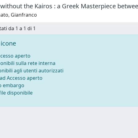
without the Kairos : a Greek Masterpiece between
ato, Gianfranco
ati da 1 a 1 di 1
icone
ccesso aperto
onibili sulla rete interna
nibili agli utenti autorizzati
 ad Accesso aperto
to embargo
ile disponibile