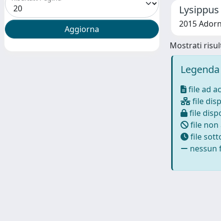
Lysippus 
2015 Adorn
Mostrati risult
Legenda 
file ad a
file disp
file dispo
file non
file sot
nessun f