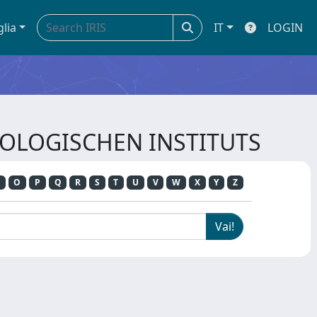
glia
IT
LOGIN
HAOLOGISCHEN INSTITUTS
O
P
Q
R
S
T
U
V
W
X
Y
Z