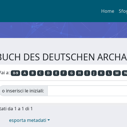
Home
Sfo
AHRBUCH DES DEUTSCHEN ARC
Vai a:
0-9
A
B
C
D
E
F
G
H
I
J
K
L
M
N
o inserisci le iniziali:
ati da 1 a 1 di 1
esporta metadati