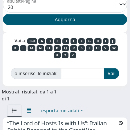
Risultati/Pagina
Vai a:
0-9
A
B
C
D
E
F
G
H
I
J
K
L
M
N
O
P
Q
R
S
T
U
V
W
X
Y
Z
o inserisci le iniziali:
Mostrati risultati da 1 a 1
di 1
esporta metadati
“The Lord of Hosts Is with Us”: Italian