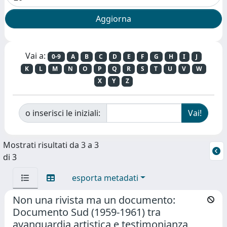
Vai a:
0-9
A
B
C
D
E
F
G
H
I
J
K
L
M
N
O
P
Q
R
S
T
U
V
W
X
Y
Z
o inserisci le iniziali:
Mostrati risultati da 3 a 3
di 3
esporta metadati
Non una rivista ma un documento:
Documento Sud (1959-1961) tra
avanguardia artistica e testimonianza