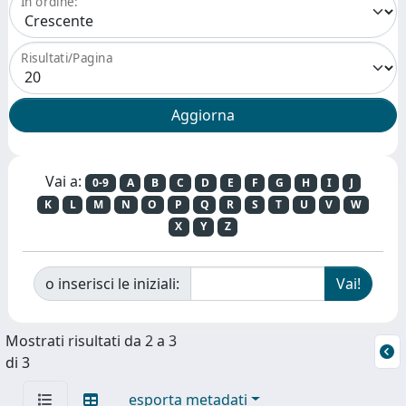
In ordine:
Risultati/Pagina
Vai a:
0-9
A
B
C
D
E
F
G
H
I
J
K
L
M
N
O
P
Q
R
S
T
U
V
W
X
Y
Z
o inserisci le iniziali:
Mostrati risultati da 2 a 3
di 3
esporta metadati