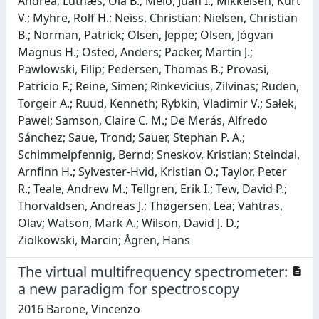
Andrea; Lutnæs, Ola B.; Melo, Juan I.; Mikkelsen, Kurt
V.; Myhre, Rolf H.; Neiss, Christian; Nielsen, Christian
B.; Norman, Patrick; Olsen, Jeppe; Olsen, Jógvan
Magnus H.; Osted, Anders; Packer, Martin J.;
Pawlowski, Filip; Pedersen, Thomas B.; Provasi,
Patricio F.; Reine, Simen; Rinkevicius, Zilvinas; Ruden,
Torgeir A.; Ruud, Kenneth; Rybkin, Vladimir V.; Sałek,
Pawel; Samson, Claire C. M.; De Merás, Alfredo
Sánchez; Saue, Trond; Sauer, Stephan P. A.;
Schimmelpfennig, Bernd; Sneskov, Kristian; Steindal,
Arnfinn H.; Sylvester-Hvid, Kristian O.; Taylor, Peter
R.; Teale, Andrew M.; Tellgren, Erik I.; Tew, David P.;
Thorvaldsen, Andreas J.; Thøgersen, Lea; Vahtras,
Olav; Watson, Mark A.; Wilson, David J. D.;
Ziolkowski, Marcin; Ågren, Hans
The virtual multifrequency spectrometer:
a new paradigm for spectroscopy
2016 Barone, Vincenzo