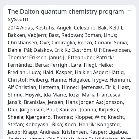
The Dalton quantum chemistry program
system
2014 Aidas, Kestutis; Angeli, Celestino; Bak, Keld L.;
Bakken, Vebjørn; Bast, Radovan; Boman, Linus;
Christiansen, Ove; Cimiraglia, Renzo; Coriani, Sonia;
Dahle, Pål; Dalskov, Erik K.; Ekström, Ulf; Enevoldsen,
Thomas; Eriksen, Janus J.; Ettenhuber, Patrick;
Fernández, Berta; Ferrighi, Lara; Fliegl, Heike;
Frediani, Luca; Hald, Kasper; Halkier, Asger; Hättig,
Christof; Heiberg, Hanne; Helgaker, Trygve; Hennum,
Alf Christian; Hettema, Hinne; Hjertenæs, Eirik; Høst,
Stinne; Høyvik, Ida-Marie; Iozzi, Maria Francesca;
Jansík, Branislav; Jensen, Hans Jørgen Aa; Jonsson,
Dan; Jørgensen, Poul; Kauczor, Joanna; Kirpekar,
Sheela; Kjærgaard, Thomas; Klopper, Wim; Knecht,
Stefan; Kobayashi, Rika; Koch, Henrik; Kongsted,
Jacob; Krapp, Andreas; Kristensen, Kasper; Ligabue,