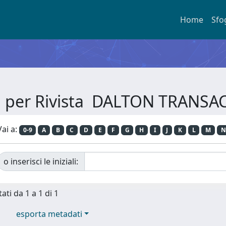
Home
Sfo
a per Rivista DALTON TRANS
Vai a:
0-9
A
B
C
D
E
F
G
H
I
J
K
L
M
N
o inserisci le iniziali:
ati da 1 a 1 di 1
esporta metadati