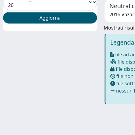
Neutral 
2016 Vazart,
Mostrati risult
Legenda 
file ad a
file disp
file dispo
file non
file sot
nessun f