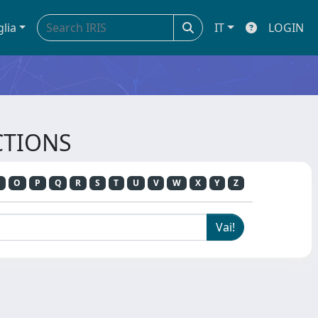
glia
IT
LOGIN
ACTIONS
O
P
Q
R
S
T
U
V
W
X
Y
Z