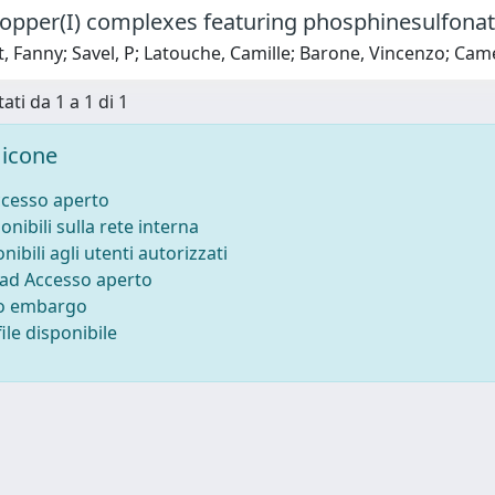
copper(I) complexes featuring phosphinesulfonat
 Fanny; Savel, P; Latouche, Camille; Barone, Vincenzo; Camerel,
ati da 1 a 1 di 1
icone
ccesso aperto
onibili sulla rete interna
nibili agli utenti autorizzati
 ad Accesso aperto
to embargo
ile disponibile