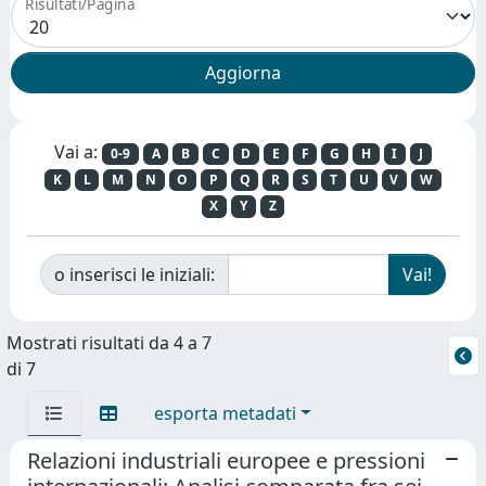
Risultati/Pagina
Vai a:
0-9
A
B
C
D
E
F
G
H
I
J
K
L
M
N
O
P
Q
R
S
T
U
V
W
X
Y
Z
o inserisci le iniziali:
Mostrati risultati da 4 a 7
di 7
esporta metadati
Relazioni industriali europee e pressioni