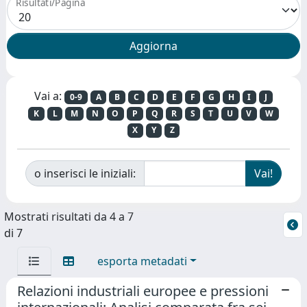
Risultati/Pagina
Vai a:
0-9
A
B
C
D
E
F
G
H
I
J
K
L
M
N
O
P
Q
R
S
T
U
V
W
X
Y
Z
o inserisci le iniziali:
Mostrati risultati da 4 a 7
di 7
esporta metadati
Relazioni industriali europee e pressioni