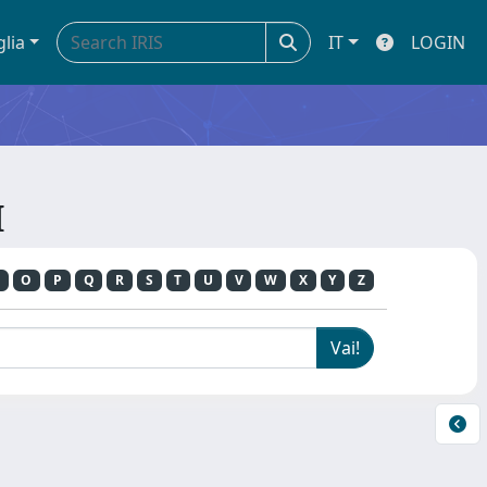
glia
IT
LOGIN
I
O
P
Q
R
S
T
U
V
W
X
Y
Z