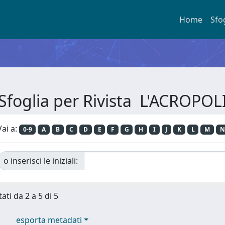
Home
Sfo
Sfoglia per Rivista L'ACROPOL
Vai a:
0-9
A
B
C
D
E
F
G
H
I
J
K
L
M
N
o inserisci le iniziali:
ati da 2 a 5 di 5
esporta metadati