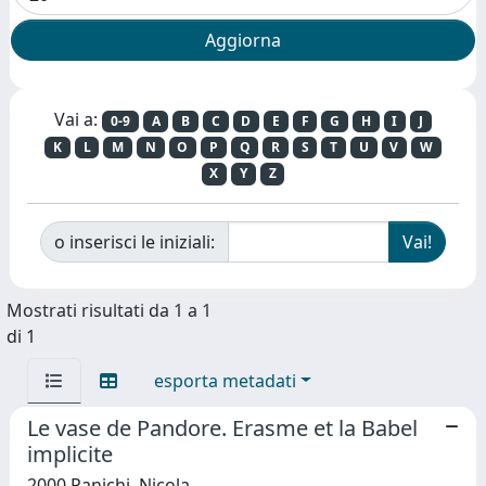
Vai a:
0-9
A
B
C
D
E
F
G
H
I
J
K
L
M
N
O
P
Q
R
S
T
U
V
W
X
Y
Z
o inserisci le iniziali:
Mostrati risultati da 1 a 1
di 1
esporta metadati
Le vase de Pandore. Erasme et la Babel
implicite
2000 Panichi, Nicola