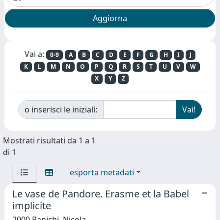
Vai a:
0-9
A
B
C
D
E
F
G
H
I
J
K
L
M
N
O
P
Q
R
S
T
U
V
W
X
Y
Z
o inserisci le iniziali:
Mostrati risultati da 1 a 1
di 1
esporta metadati
Le vase de Pandore. Erasme et la Babel
implicite
2000 Panichi, Nicola