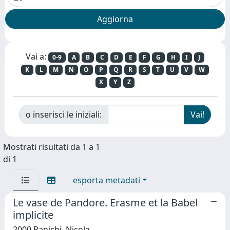
Vai a:
0-9
A
B
C
D
E
F
G
H
I
J
K
L
M
N
O
P
Q
R
S
T
U
V
W
X
Y
Z
o inserisci le iniziali:
Mostrati risultati da 1 a 1
di 1
esporta metadati
Le vase de Pandore. Erasme et la Babel
implicite
2000 Panichi, Nicola