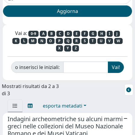
Vai a:
0-9
A
B
C
D
E
F
G
H
I
J
K
L
M
N
O
P
Q
R
S
T
U
V
W
X
Y
Z
o inserisci le iniziali:
Mostrati risultati da 2 a 3
di 3
esporta metadati
Indagini archeometriche su alcuni marmi
greci nelle collezioni del Museo Nazionale
Romano e dei Musei Vaticani