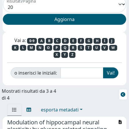
Risultati/Pagina
Vai a:
0-9
A
B
C
D
E
F
G
H
I
J
K
L
M
N
O
P
Q
R
S
T
U
V
W
X
Y
Z
o inserisci le iniziali:
Mostrati risultati da 3 a 4
di 4
esporta metadati
Modulation of hippocampal neural