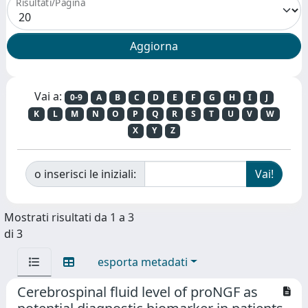
Risultati/Pagina
Vai a:
0-9
A
B
C
D
E
F
G
H
I
J
K
L
M
N
O
P
Q
R
S
T
U
V
W
X
Y
Z
o inserisci le iniziali:
Mostrati risultati da 1 a 3
di 3
esporta metadati
Cerebrospinal fluid level of proNGF as