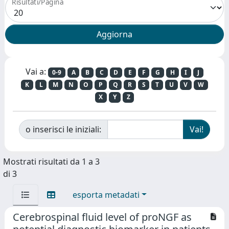
Risultati/Pagina
Vai a:
0-9
A
B
C
D
E
F
G
H
I
J
K
L
M
N
O
P
Q
R
S
T
U
V
W
X
Y
Z
o inserisci le iniziali:
Mostrati risultati da 1 a 3
di 3
esporta metadati
Cerebrospinal fluid level of proNGF as