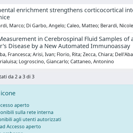
ental enrichment strengthens corticocortical in
mice
di, Marco; Di Garbo, Angelo; Caleo, Matteo; Berardi, Nicole
easurement in Cerebrospinal Fluid Samples of a 
r's Disease by a New Automated Immunoassay
a, Francesca; Arisi, Ivan; Florio, Rita; Zecca, Chiara; Dell'A
rialuisa; Logroscino, Giancarlo; Cattaneo, Antonino
ati da 2 a 3 di 3
icone
ccesso aperto
onibili sulla rete interna
nibili agli utenti autorizzati
 ad Accesso aperto