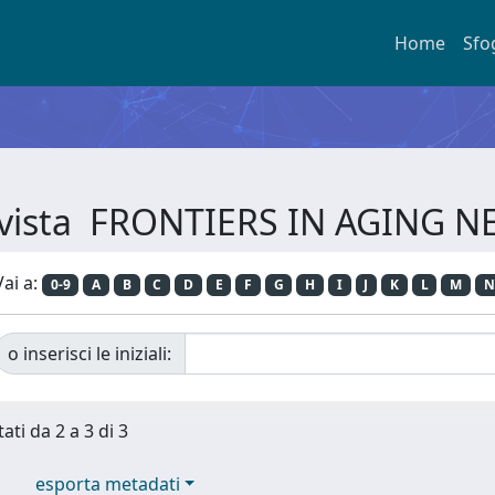
Home
Sfo
Rivista FRONTIERS IN AGING
Vai a:
0-9
A
B
C
D
E
F
G
H
I
J
K
L
M
N
o inserisci le iniziali:
ati da 2 a 3 di 3
esporta metadati