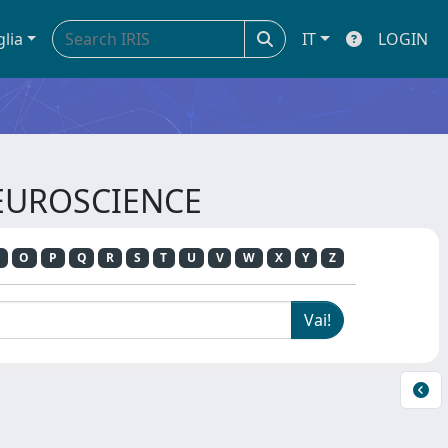
glia
IT
LOGIN
 NEUROSCIENCE
O
P
Q
R
S
T
U
V
W
X
Y
Z