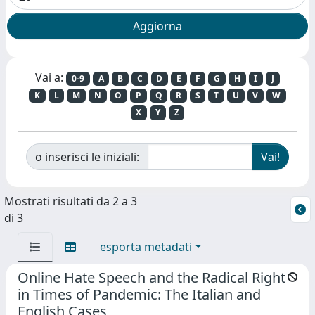
Vai a:
0-9
A
B
C
D
E
F
G
H
I
J
K
L
M
N
O
P
Q
R
S
T
U
V
W
X
Y
Z
o inserisci le iniziali:
Mostrati risultati da 2 a 3
di 3
esporta metadati
Online Hate Speech and the Radical Right
in Times of Pandemic: The Italian and
English Cases