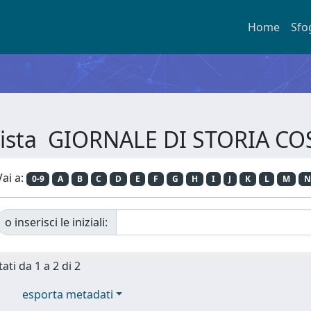
Home
Sfo
Rivista GIORNALE DI STORIA C
Vai a:
0-9
A
B
C
D
E
F
G
H
I
J
K
L
M
N
o inserisci le iniziali:
ati da 1 a 2 di 2
esporta metadati