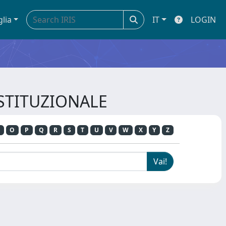
glia
IT
LOGIN
OSTITUZIONALE
O
P
Q
R
S
T
U
V
W
X
Y
Z