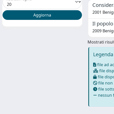
Considera
2001 Benig
Il popolo
2009 Benig
Mostrati risult
Legenda 
file ad a
file disp
file dispo
file non
file sot
nessun f