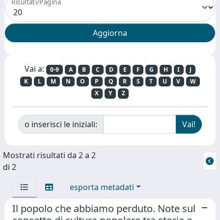
Risultati/Pagina
Vai a:
0-9
A
B
C
D
E
F
G
H
I
J
K
L
M
N
O
P
Q
R
S
T
U
V
W
X
Y
Z
o inserisci le iniziali:
Mostrati risultati da 2 a 2
di 2
esporta metadati
Il popolo che abbiamo perduto. Note sul