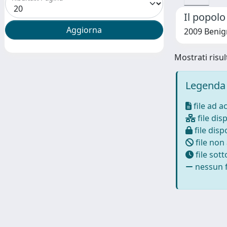
Il popolo
2009 Benig
Mostrati risult
Legenda 
file ad a
file disp
file dispo
file non
file sot
nessun f