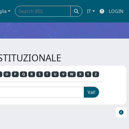
glia
IT
LOGIN
OSTITUZIONALE
O
P
Q
R
S
T
U
V
W
X
Y
Z