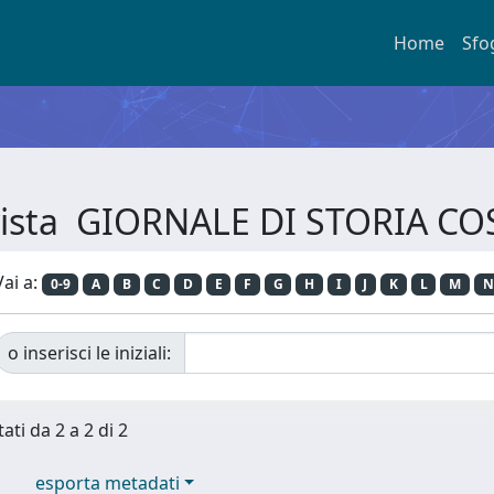
Home
Sfo
Rivista GIORNALE DI STORIA C
Vai a:
0-9
A
B
C
D
E
F
G
H
I
J
K
L
M
N
o inserisci le iniziali:
ati da 2 a 2 di 2
esporta metadati