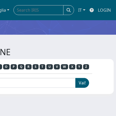
glia
IT
LOGIN
INE
O
P
Q
R
S
T
U
V
W
X
Y
Z