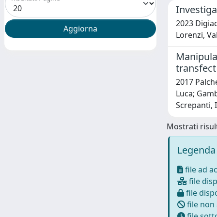
Investig
2023 Digiac
Lorenzi, Val
Manipulat
transfect
2017 Palche
Luca; Gambi
Screpanti, I
Mostrati risult
Legenda 
file ad a
file disp
file dispo
file non
file sot