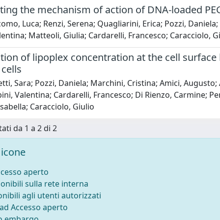
ating the mechanism of action of DNA-loaded PEGy
omo, Luca; Renzi, Serena; Quagliarini, Erica; Pozzi, Daniela
entina; Matteoli, Giulia; Cardarelli, Francesco; Caracciolo, G
ion of lipoplex concentration at the cell surface 
 cells
tti, Sara; Pozzi, Daniela; Marchini, Cristina; Amici, Augusto;
ni, Valentina; Cardarelli, Francesco; Di Rienzo, Carmine; P
sabella; Caracciolo, Giulio
ati da 1 a 2 di 2
icone
ccesso aperto
onibili sulla rete interna
nibili agli utenti autorizzati
 ad Accesso aperto
to embargo