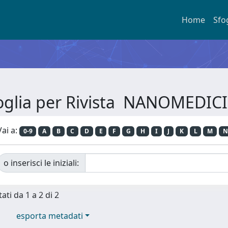
Home
Sfo
oglia per Rivista NANOMEDIC
Vai a:
0-9
A
B
C
D
E
F
G
H
I
J
K
L
M
N
o inserisci le iniziali:
ati da 1 a 2 di 2
esporta metadati