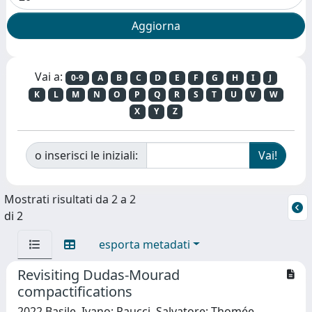
Vai a:
0-9
A
B
C
D
E
F
G
H
I
J
K
L
M
N
O
P
Q
R
S
T
U
V
W
X
Y
Z
o inserisci le iniziali:
Mostrati risultati da 2 a 2
di 2
esporta metadati
Revisiting Dudas-Mourad
compactifications
2022 Basile, Ivano; Raucci, Salvatore; Thomée,