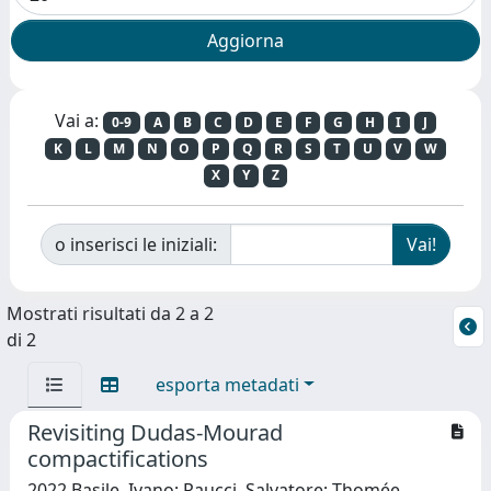
Vai a:
0-9
A
B
C
D
E
F
G
H
I
J
K
L
M
N
O
P
Q
R
S
T
U
V
W
X
Y
Z
o inserisci le iniziali:
Mostrati risultati da 2 a 2
di 2
esporta metadati
Revisiting Dudas-Mourad
compactifications
2022 Basile, Ivano; Raucci, Salvatore; Thomée,