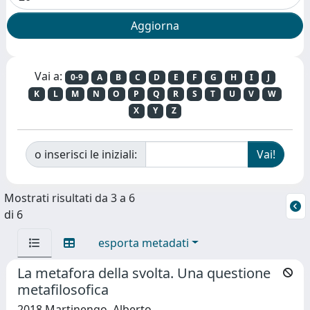
Vai a:
0-9
A
B
C
D
E
F
G
H
I
J
K
L
M
N
O
P
Q
R
S
T
U
V
W
X
Y
Z
o inserisci le iniziali:
Mostrati risultati da 3 a 6
di 6
esporta metadati
La metafora della svolta. Una questione
metafilosofica
2018 Martinengo, Alberto