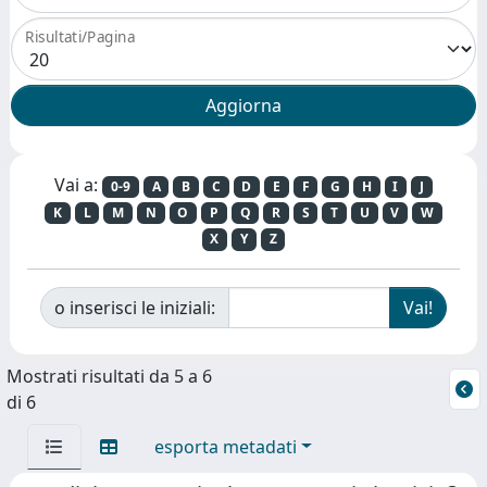
Risultati/Pagina
Vai a:
0-9
A
B
C
D
E
F
G
H
I
J
K
L
M
N
O
P
Q
R
S
T
U
V
W
X
Y
Z
o inserisci le iniziali:
Mostrati risultati da 5 a 6
di 6
esporta metadati