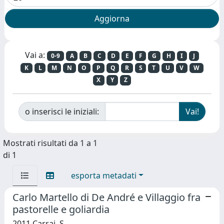
Vai a:
0-9
A
B
C
D
E
F
G
H
I
J
K
L
M
N
O
P
Q
R
S
T
U
V
W
X
Y
Z
o inserisci le iniziali:
Mostrati risultati da 1 a 1
di 1
esporta metadati
Carlo Martello di De André e Villaggio fra
pastorelle e goliardia
2011 Carrai, S.