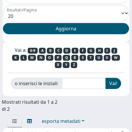
Risultati/Pagina
Vai a:
0-9
A
B
C
D
E
F
G
H
I
J
K
L
M
N
O
P
Q
R
S
T
U
V
W
X
Y
Z
o inserisci le iniziali:
Mostrati risultati da 1 a 2
di 2
esporta metadati