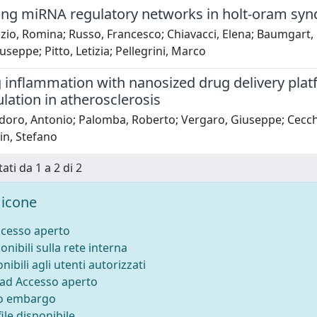
ing miRNA regulatory networks in holt-oram syn
zio, Romina; Russo, Francesco; Chiavacci, Elena; Baumgart, M
useppe; Pitto, Letizia; Pellegrini, Marco
g inflammation with nanosized drug delivery pla
lation in atherosclerosis
oro, Antonio; Palomba, Roberto; Vergaro, Giuseppe; Cecchi,
in, Stefano
ati da 1 a 2 di 2
icone
ccesso aperto
onibili sulla rete interna
nibili agli utenti autorizzati
 ad Accesso aperto
to embargo
ile disponibile