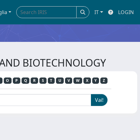
glia
IT
LOGIN
NG AND BIOTECHNOLOGY
O
P
Q
R
S
T
U
V
W
X
Y
Z