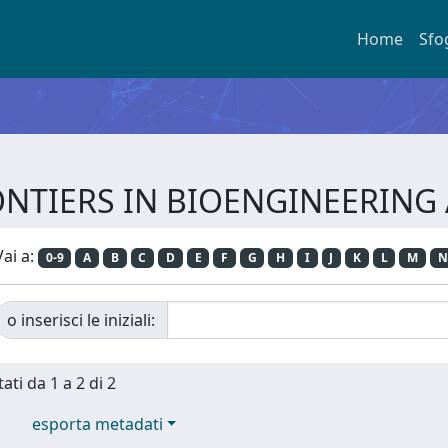
Home
Sfo
 FRONTIERS IN BIOENGINEERI
Vai a:
0-9
A
B
C
D
E
F
G
H
I
J
K
L
M
N
o inserisci le iniziali:
ati da 1 a 2 di 2
esporta metadati