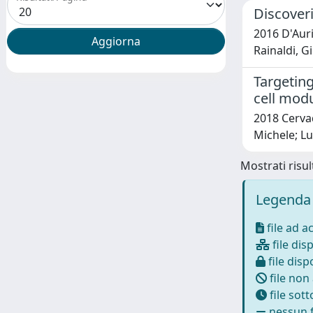
Discover
2016 D'Auri
Rainaldi, Gi
Targetin
cell modu
2018 Cervad
Michele; Lu
Mostrati risult
Legenda 
file ad a
file disp
file dispo
file non
file sot
nessun f