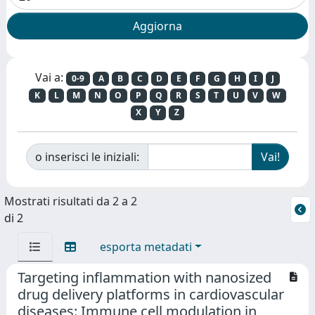
Vai a:
0-9
A
B
C
D
E
F
G
H
I
J
K
L
M
N
O
P
Q
R
S
T
U
V
W
X
Y
Z
o inserisci le iniziali:
Mostrati risultati da 2 a 2
di 2
esporta metadati
Targeting inflammation with nanosized
drug delivery platforms in cardiovascular
diseases: Immune cell modulation in