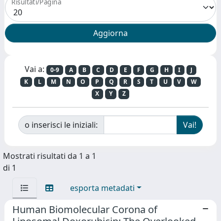
Risultati/Pagina
Vai a:
0-9
A
B
C
D
E
F
G
H
I
J
K
L
M
N
O
P
Q
R
S
T
U
V
W
X
Y
Z
o inserisci le iniziali:
Mostrati risultati da 1 a 1
di 1
esporta metadati
Human Biomolecular Corona of