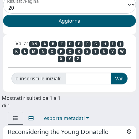
Risultati/Pagina
Vai a:
0-9
A
B
C
D
E
F
G
H
I
J
K
L
M
N
O
P
Q
R
S
T
U
V
W
X
Y
Z
o inserisci le iniziali:
Mostrati risultati da 1 a 1
di 1
esporta metadati
Reconsidering the Young Donatello