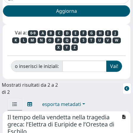
Vai a:
0-9
A
B
C
D
E
F
G
H
I
J
K
L
M
N
O
P
Q
R
S
T
U
V
W
X
Y
Z
o inserisci le iniziali:
Mostrati risultati da 2 a 2
di 2
esporta metadati
Il tempo della vendetta nella tragedia
greca: l’Elettra di Euripide e l’Orestea di
Eschilo