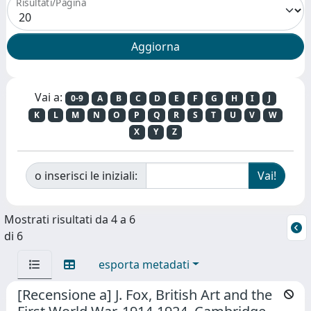
Risultati/Pagina
Vai a:
0-9
A
B
C
D
E
F
G
H
I
J
K
L
M
N
O
P
Q
R
S
T
U
V
W
X
Y
Z
o inserisci le iniziali:
Mostrati risultati da 4 a 6
di 6
esporta metadati
[Recensione a] J. Fox, British Art and the