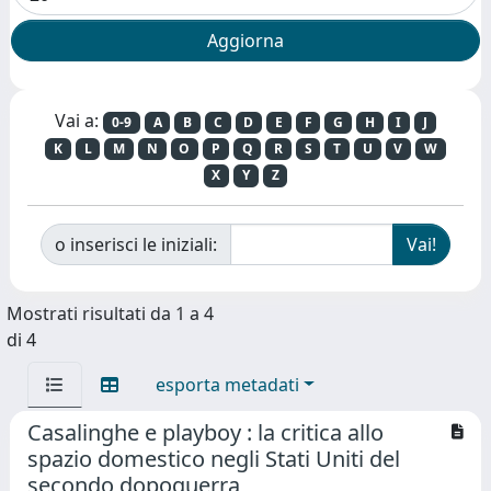
Vai a:
0-9
A
B
C
D
E
F
G
H
I
J
K
L
M
N
O
P
Q
R
S
T
U
V
W
X
Y
Z
o inserisci le iniziali:
Mostrati risultati da 1 a 4
di 4
esporta metadati
Casalinghe e playboy : la critica allo
spazio domestico negli Stati Uniti del
secondo dopoguerra