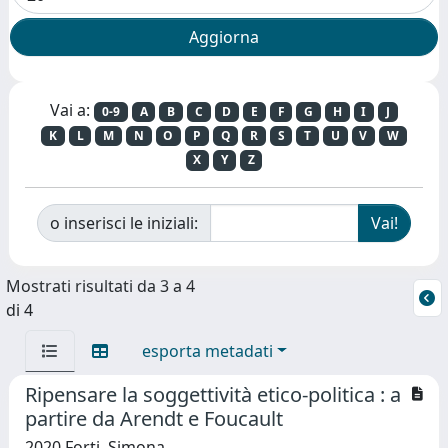
Vai a:
0-9
A
B
C
D
E
F
G
H
I
J
K
L
M
N
O
P
Q
R
S
T
U
V
W
X
Y
Z
o inserisci le iniziali:
Mostrati risultati da 3 a 4
di 4
esporta metadati
Ripensare la soggettività etico-politica : a
partire da Arendt e Foucault
2020 Forti, Simona