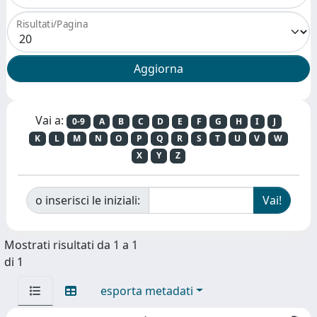
Risultati/Pagina
Vai a:
0-9
A
B
C
D
E
F
G
H
I
J
K
L
M
N
O
P
Q
R
S
T
U
V
W
X
Y
Z
o inserisci le iniziali:
Mostrati risultati da 1 a 1
di 1
esporta metadati