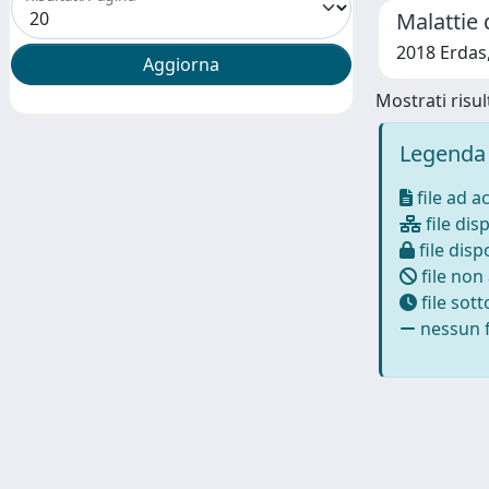
Malattie d
2018 Erdas
Mostrati risult
Legenda 
file ad a
file disp
file dispo
file non
file sot
nessun f