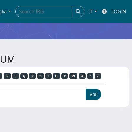
glia
IT
LOGIN
ERUM
O
P
Q
R
S
T
U
V
W
X
Y
Z