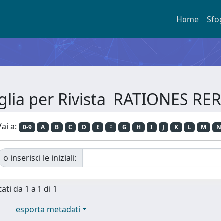
Home
Sfo
glia per Rivista RATIONES R
Vai a:
0-9
A
B
C
D
E
F
G
H
I
J
K
L
M
N
o inserisci le iniziali:
ati da 1 a 1 di 1
esporta metadati