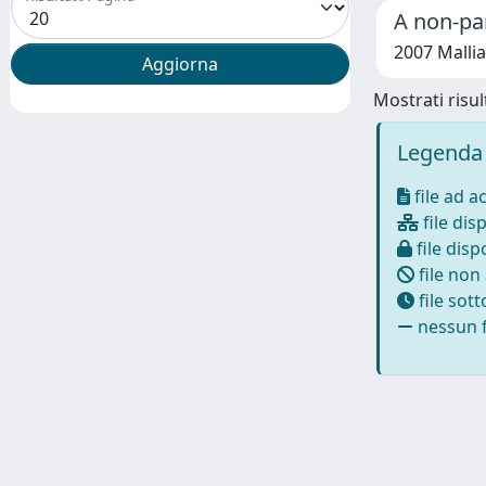
A non-par
2007 Mallia
Mostrati risult
Legenda 
file ad a
file disp
file dispo
file non
file sot
nessun f