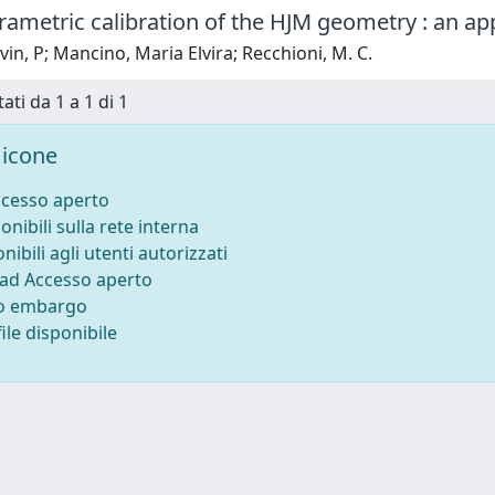
ametric calibration of the HJM geometry : an appli
vin, P; Mancino, Maria Elvira; Recchioni, M. C.
ati da 1 a 1 di 1
icone
ccesso aperto
onibili sulla rete interna
nibili agli utenti autorizzati
 ad Accesso aperto
to embargo
ile disponibile