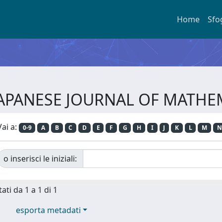
Home
Sfo
a JAPANESE JOURNAL OF MATH
Vai a:
0-9
A
B
C
D
E
F
G
H
I
J
K
L
M
N
o inserisci le iniziali:
ati da 1 a 1 di 1
esporta metadati