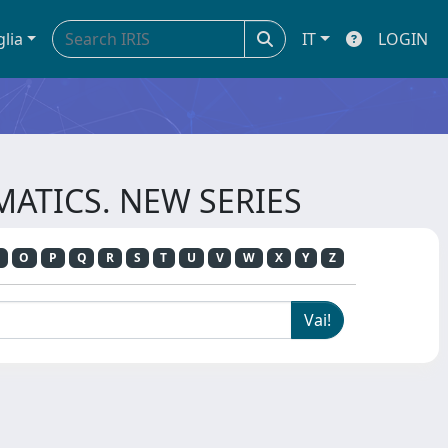
glia
IT
LOGIN
EMATICS. NEW SERIES
O
P
Q
R
S
T
U
V
W
X
Y
Z