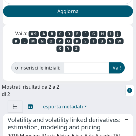
Vai a:
0-9
A
B
C
D
E
F
G
H
I
J
K
L
M
N
O
P
Q
R
S
T
U
V
W
X
Y
Z
o inserisci le iniziali:
Mostrati risultati da 2 a 2
di 2
esporta metadati
Volatility and volatility linked derivatives:
estimation, modeling and pricing
2019 Mancino, Maria Elvira; Elisa, Alòs Alcade; TAI-