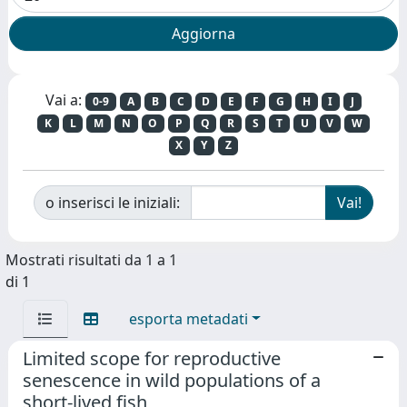
Vai a:
0-9
A
B
C
D
E
F
G
H
I
J
K
L
M
N
O
P
Q
R
S
T
U
V
W
X
Y
Z
o inserisci le iniziali:
Mostrati risultati da 1 a 1
di 1
esporta metadati
Limited scope for reproductive
senescence in wild populations of a
short-lived fish