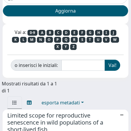
Vai a:
0-9
A
B
C
D
E
F
G
H
I
J
K
L
M
N
O
P
Q
R
S
T
U
V
W
X
Y
Z
o inserisci le iniziali:
Mostrati risultati da 1 a 1
di 1
esporta metadati
Limited scope for reproductive
senescence in wild populations of a
short-lived fish