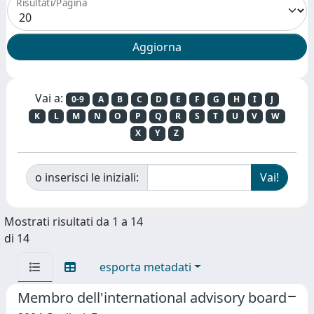
Risultati/Pagina
Vai a:
0-9
A
B
C
D
E
F
G
H
I
J
K
L
M
N
O
P
Q
R
S
T
U
V
W
X
Y
Z
o inserisci le iniziali:
Mostrati risultati da 1 a 14
di 14
esporta metadati
Membro dell'international advisory board