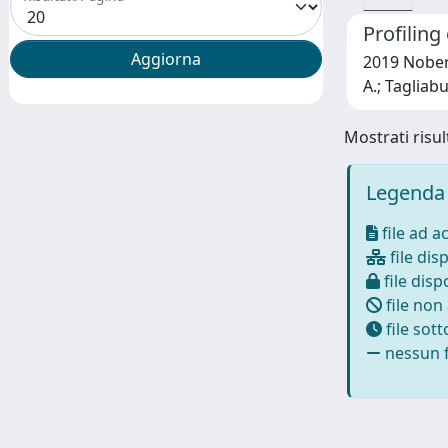
Profiling
2019 Noberin
A.; Tagliabu
Mostrati risult
Legenda 
file ad a
file disp
file dispo
file non
file sot
nessun f