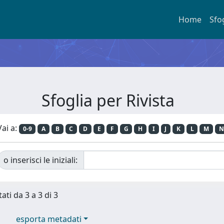
Home
Sfo
Sfoglia per Rivista
Vai a:
0-9
A
B
C
D
E
F
G
H
I
J
K
L
M
N
o inserisci le iniziali:
ati da 3 a 3 di 3
esporta metadati