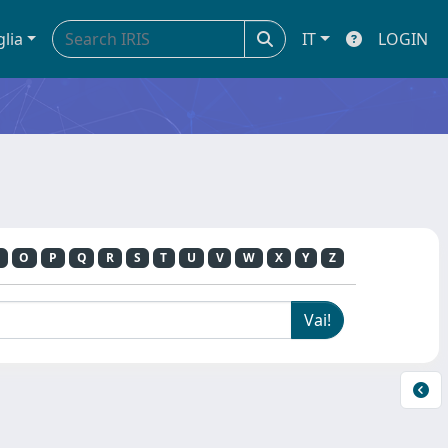
glia
IT
LOGIN
O
P
Q
R
S
T
U
V
W
X
Y
Z