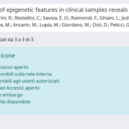
 of epigenetic features in clinical samples revea
i, R.; Restellini, C.; Savoia, E. O.; Raimondi, F.; Ghiani, L.; Jod
e, M.; Ansarin, M.; Lupia, M.; Giordano, M.; Osti, D.; Pelicci, G
ati da 3 a 3 di 3
icone
ccesso aperto
onibili sulla rete interna
nibili agli utenti autorizzati
 ad Accesso aperto
to embargo
ile disponibile