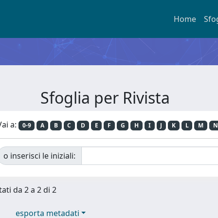
Home
Sfo
Sfoglia per Rivista
Vai a:
0-9
A
B
C
D
E
F
G
H
I
J
K
L
M
N
o inserisci le iniziali:
ati da 2 a 2 di 2
esporta metadati