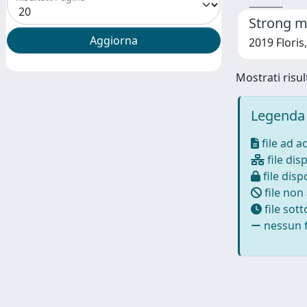
Strong mo
2019 Floris, 
Mostrati risult
Legenda 
file ad a
file disp
file dispo
file non
file sot
nessun f