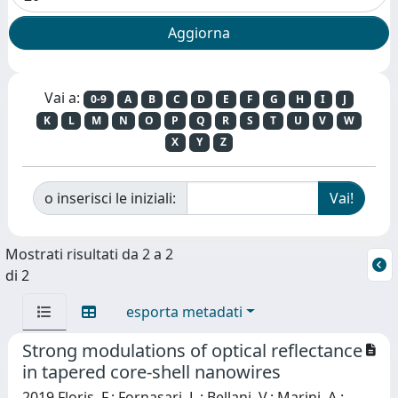
Vai a:
0-9
A
B
C
D
E
F
G
H
I
J
K
L
M
N
O
P
Q
R
S
T
U
V
W
X
Y
Z
o inserisci le iniziali:
Mostrati risultati da 2 a 2
di 2
esporta metadati
Strong modulations of optical reflectance
in tapered core-shell nanowires
2019 Floris, F.; Fornasari, L.; Bellani, V.; Marini, A.;